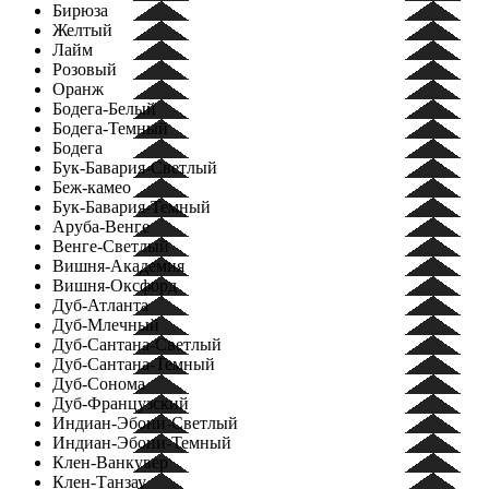
Бирюза
Желтый
Лайм
Розовый
Оранж
Бодега-Белый
Бодега-Темный
Бодега
Бук-Бавария-Светлый
Беж-камео
Бук-Бавария-Темный
Аруба-Венге
Венге-Светлый
Вишня-Академия
Вишня-Оксфорд
Дуб-Атланта
Дуб-Млечный
Дуб-Сантана-Светлый
Дуб-Сантана-Темный
Дуб-Сонома
Дуб-Французский
Индиан-Эбони-Светлый
Индиан-Эбони-Темный
Клен-Ванкувер
Клен-Танзау