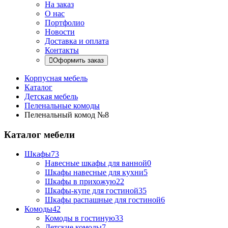
На заказ
О нас
Портфолио
Новости
Доставка и оплата
Контакты
Оформить заказ
Корпусная мебель
Каталог
Детская мебель
Пеленальные комоды
Пеленальный комод №8
Каталог мебели
Шкафы
73
Навесные шкафы для ванной
0
Шкафы навесные для кухни
5
Шкафы в прихожую
22
Шкафы-купе для гостиной
35
Шкафы распашные для гостиной
6
Комоды
42
Комоды в гостиную
33
Детские комоды
7