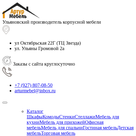
Ульяновский производитель корпусной мебели
ул Октябрьская 22Г
(ТЦ Звезда)
ул. Ульяны Громовой 2а
Заказы с сайта круглосуточно
+7 (927) 807-08-50
arturmebel@inbox.ru
Каталог
Шкафы
Комоды
Стенки
Стеллажи
Мебель для
кухни
Мебель для прихожей
Офисная
мебель
Мебель для спальни
Гостиная мебель
Детская
мебель
Торговая мебель