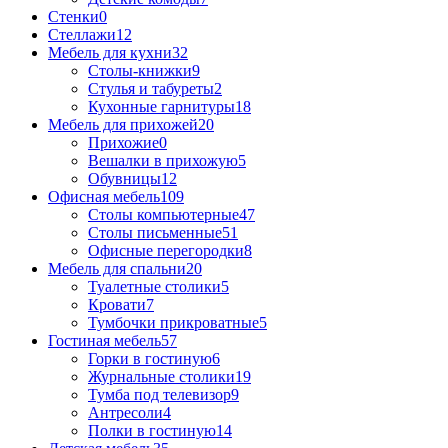
Стенки
0
Стеллажи
12
Мебель для кухни
32
Столы-книжки
9
Стулья и табуреты
2
Кухонные гарнитуры
18
Мебель для прихожей
20
Прихожие
0
Вешалки в прихожую
5
Обувницы
12
Офисная мебель
109
Столы компьютерные
47
Столы письменные
51
Офисные перегородки
8
Мебель для спальни
20
Туалетные столики
5
Кровати
7
Тумбочки прикроватные
5
Гостиная мебель
57
Горки в гостиную
6
Журнальные столики
19
Тумба под телевизор
9
Антресоли
4
Полки в гостиную
14