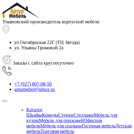
Ульяновский производитель корпусной мебели
ул Октябрьская 22Г
(ТЦ Звезда)
ул. Ульяны Громовой 2а
Заказы с сайта круглосуточно
+7 (927) 807-08-50
arturmebel@inbox.ru
Каталог
Шкафы
Комоды
Стенки
Стеллажи
Мебель для
кухни
Мебель для прихожей
Офисная
мебель
Мебель для спальни
Гостиная мебель
Детская
мебель
Торговая мебель