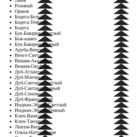
Лайм
Розовый
Оранж
Бодега-Белый
Бодега-Темный
Бодега
Бук-Бавария-Светлый
Беж-камео
Бук-Бавария-Темный
Аруба-Венге
Венге-Светлый
Вишня-Академия
Вишня-Оксфорд
Дуб-Атланта
Дуб-Млечный
Дуб-Сантана-Светлый
Дуб-Сантана-Темный
Дуб-Сонома
Дуб-Французский
Индиан-Эбони-Светлый
Индиан-Эбони-Темный
Клен-Ванкувер
Клен-Танзау
Линум-Венге
Ольха-Натуральная