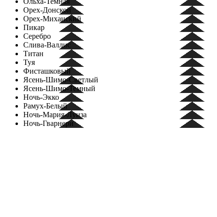
Ольха-Темная
Орех-Донской
Орех-Миханский
Пикар
Серебро
Слива-Валлис
Титан
Туя
Фисташковый
Ясень-Шимо-Светлый
Ясень-Шимо-Темный
Ночь-Экко
Рамух-Белый
Ночь-Мария-Луиза
Ночь-Гварнери
Формат представленных цветов может отличаться от
реального из-за особенностей цветопередачи