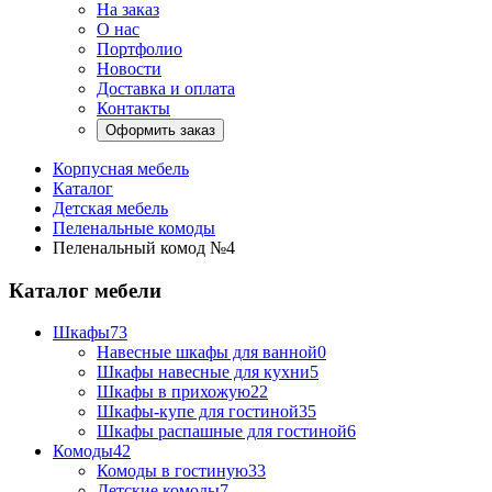
На заказ
О нас
Портфолио
Новости
Доставка и оплата
Контакты
Оформить заказ
Корпусная мебель
Каталог
Детская мебель
Пеленальные комоды
Пеленальный комод №4
Каталог мебели
Шкафы
73
Навесные шкафы для ванной
0
Шкафы навесные для кухни
5
Шкафы в прихожую
22
Шкафы-купе для гостиной
35
Шкафы распашные для гостиной
6
Комоды
42
Комоды в гостиную
33
Детские комоды
7