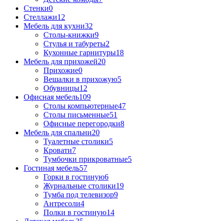
Стенки
0
Стеллажи
12
Мебель для кухни
32
Столы-книжки
9
Стулья и табуреты
2
Кухонные гарнитуры
18
Мебель для прихожей
20
Прихожие
0
Вешалки в прихожую
5
Обувницы
12
Офисная мебель
109
Столы компьютерные
47
Столы письменные
51
Офисные перегородки
8
Мебель для спальни
20
Туалетные столики
5
Кровати
7
Тумбочки прикроватные
5
Гостиная мебель
57
Горки в гостиную
6
Журнальные столики
19
Тумба под телевизор
9
Антресоли
4
Полки в гостиную
14