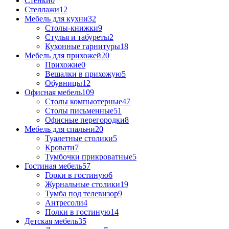
Стенки
0
Стеллажи
12
Мебель для кухни
32
Столы-книжки
9
Стулья и табуреты
2
Кухонные гарнитуры
18
Мебель для прихожей
20
Прихожие
0
Вешалки в прихожую
5
Обувницы
12
Офисная мебель
109
Столы компьютерные
47
Столы письменные
51
Офисные перегородки
8
Мебель для спальни
20
Туалетные столики
5
Кровати
7
Тумбочки прикроватные
5
Гостиная мебель
57
Горки в гостиную
6
Журнальные столики
19
Тумба под телевизор
9
Антресоли
4
Полки в гостиную
14
Детская мебель
35