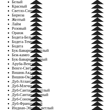
Белый
Красный
Светло-Синий
Бирюза
Желтый
Лайм
Розовый
Оранж
Бодега-Белый
Бодега-Темный
Бодега
Бук-Бавария-Светлый
Беж-камео
Бук-Бавария-Темный
Аруба-Венге
Венге-Светлый
Вишня-Академия
Вишня-Оксфорд
Дуб-Атланта
Дуб-Млечный
Дуб-Сантана-Светлый
Дуб-Сантана-Темный
Дуб-Сонома
Дуб-Французский
Индиан-Эбони-Светлый