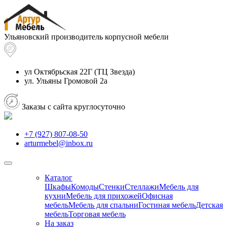
Ульяновский производитель корпусной мебели
ул Октябрьская 22Г
(ТЦ Звезда)
ул. Ульяны Громовой 2а
Заказы с сайта круглосуточно
+7 (927) 807-08-50
arturmebel@inbox.ru
Каталог
Шкафы
Комоды
Стенки
Стеллажи
Мебель для
кухни
Мебель для прихожей
Офисная
мебель
Мебель для спальни
Гостиная мебель
Детская
мебель
Торговая мебель
На заказ