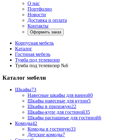
О нас
Портфолио
Новости
Доставка и оплата
Контакты
Оформить заказ
Корпусная мебель
Каталог
Гостиная мебель
Тумба под телевизор
Тумба под телевизор №6
Каталог мебели
Шкафы
73
Навесные шкафы для ванной
0
Шкафы навесные для кухни
5
Шкафы в прихожую
22
Шкафы-купе для гостиной
35
Шкафы распашные для гостиной
6
Комоды
42
Комоды в гостиную
33
Детские комоды
7