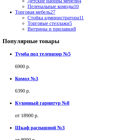
Детские наборы мебели
4
Пеленальные комоды
10
Торговая мебель
27
Стойка администратора
11
Торговые стеллажи
5
Витрины и прилавки
8
Популярные товары
Тумба под телевизор №5
6900 р.
Комод №3
6390 р.
Кухонный гарнитур №8
от 18900 р.
Шкаф распашной №3
от 8900 р.