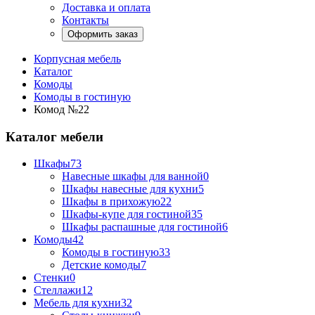
Доставка и оплата
Контакты
Оформить заказ
Корпусная мебель
Каталог
Комоды
Комоды в гостиную
Комод №22
Каталог мебели
Шкафы
73
Навесные шкафы для ванной
0
Шкафы навесные для кухни
5
Шкафы в прихожую
22
Шкафы-купе для гостиной
35
Шкафы распашные для гостиной
6
Комоды
42
Комоды в гостиную
33
Детские комоды
7
Стенки
0
Стеллажи
12
Мебель для кухни
32