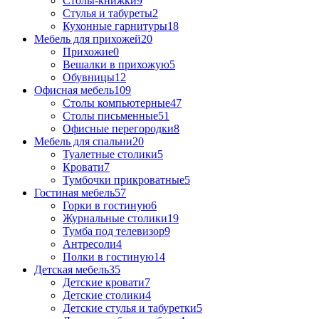
Столы-книжки
9
Стулья и табуреты
2
Кухонные гарнитуры
18
Мебель для прихожей
20
Прихожие
0
Вешалки в прихожую
5
Обувницы
12
Офисная мебель
109
Столы компьютерные
47
Столы письменные
51
Офисные перегородки
8
Мебель для спальни
20
Туалетные столики
5
Кровати
7
Тумбочки прикроватные
5
Гостиная мебель
57
Горки в гостиную
6
Журнальные столики
19
Тумба под телевизор
9
Антресоли
4
Полки в гостиную
14
Детская мебель
35
Детские кровати
7
Детские столики
4
Детские стулья и табуретки
5