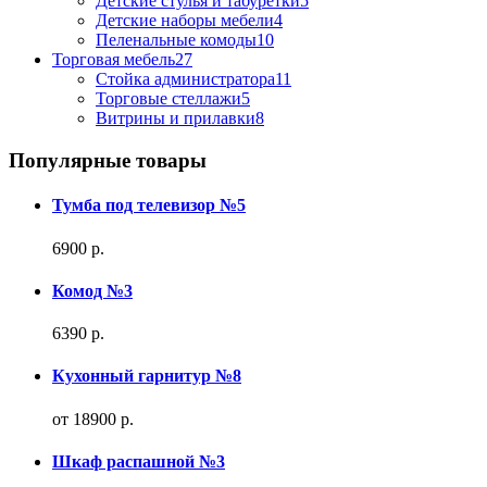
Детские стулья и табуретки
5
Детские наборы мебели
4
Пеленальные комоды
10
Торговая мебель
27
Стойка администратора
11
Торговые стеллажи
5
Витрины и прилавки
8
Популярные товары
Тумба под телевизор №5
6900 р.
Комод №3
6390 р.
Кухонный гарнитур №8
от 18900 р.
Шкаф распашной №3