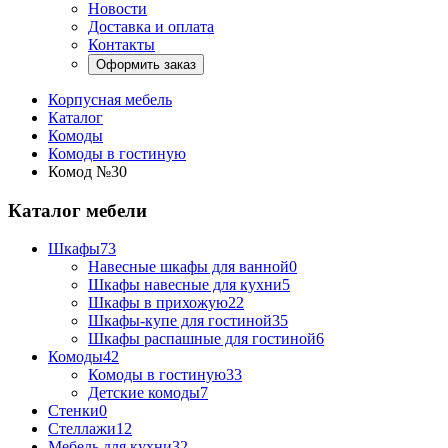
Новости
Доставка и оплата
Контакты
Оформить заказ
Корпусная мебель
Каталог
Комоды
Комоды в гостиную
Комод №30
Каталог мебели
Шкафы
73
Навесные шкафы для ванной
0
Шкафы навесные для кухни
5
Шкафы в прихожую
22
Шкафы-купе для гостиной
35
Шкафы распашные для гостиной
6
Комоды
42
Комоды в гостиную
33
Детские комоды
7
Стенки
0
Стеллажи
12
Мебель для кухни
32