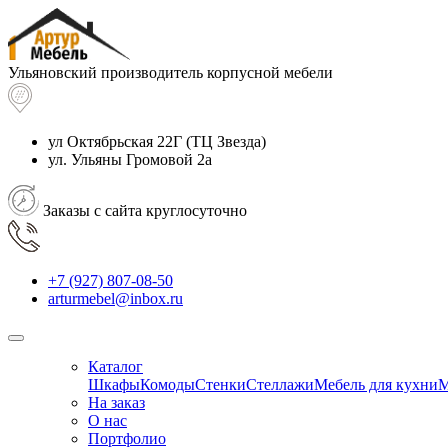
Ульяновский производитель корпусной мебели
ул Октябрьская 22Г
(ТЦ Звезда)
ул. Ульяны Громовой 2а
Заказы с сайта круглосуточно
+7 (927) 807-08-50
arturmebel@inbox.ru
Каталог
Шкафы
Комоды
Стенки
Стеллажи
Мебель для кухни
М
На заказ
О нас
Портфолио