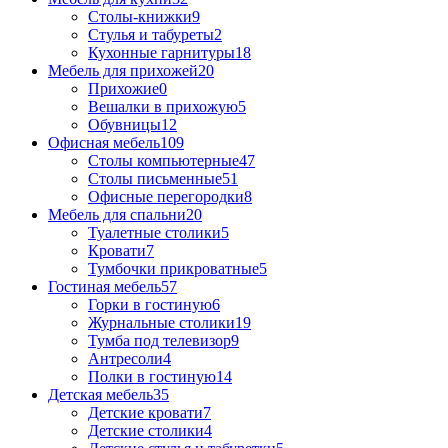
Столы-книжки
9
Стулья и табуреты
2
Кухонные гарнитуры
18
Мебель для прихожей
20
Прихожие
0
Вешалки в прихожую
5
Обувницы
12
Офисная мебель
109
Столы компьютерные
47
Столы письменные
51
Офисные перегородки
8
Мебель для спальни
20
Туалетные столики
5
Кровати
7
Тумбочки прикроватные
5
Гостиная мебель
57
Горки в гостиную
6
Журнальные столики
19
Тумба под телевизор
9
Антресоли
4
Полки в гостиную
14
Детская мебель
35
Детские кровати
7
Детские столики
4