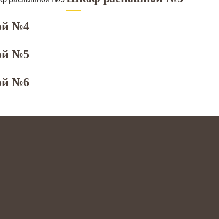
ой №4
ой №5
ой №6