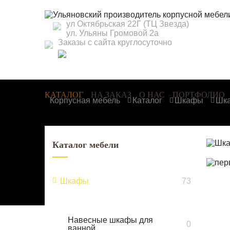
Ульяновский производитель корпусной мебел
ул Октябрьская 22Г
(ТЦ Звезда)
ул. Ульяны Громовой 2а
Заказы с сайта круглосуточно
КАТАЛОГ
НА ЗАКАЗ
О НАС
ПОРТФОЛИО
Корпусная мебель
Каталог
Шкафы
Шка
Каталог мебели
Шкафы
73
Навесные шкафы для
0
ванной