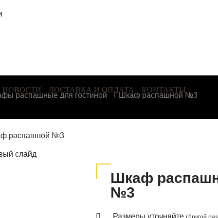
и
НОВОСТИ
ДОСТАВКА И ОПЛАТА
КОНТАКТЫ
фы распашные для гостиной
Шкаф распашной №3
Шкаф распаш
№3
Размеры уточняйте
(Другой ра