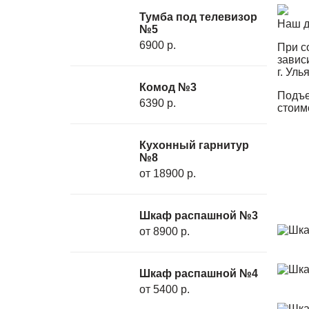
Тумба под телевизор
Наш д
№5
6900 р.
При с
завис
г. Уль
Комод №3
Подъе
6390 р.
стоим
Кухонный гарнитур
№8
от 18900 р.
Шкаф распашной №3
от 8900 р.
Шкаф распашной №4
от 5400 р.