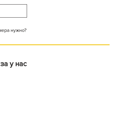
змера нужно?
за у нас