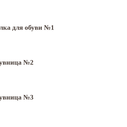
лка для обуви №1
увница №2
увница №3