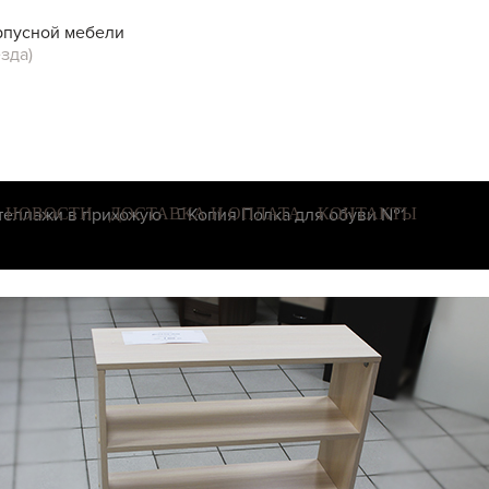
рпусной мебели
зда)
теллажи в прихожую
НОВОСТИ
ДОСТАВКА И ОПЛАТА
Копия Полка для обуви №1
КОНТАКТЫ