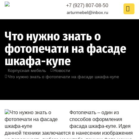
+7 (927) 807-08-50
arturmebel@inbox.ru
Что нужно знать о
фотопечати на фасаде
шкафа-купе
Корпусная мебель
Новости
Что нужно знать о фотопечати на фасаде шкафа-купе
Фотопечать – один из
способов оформления
фасада
шкафа-купе
. Идея
данной техники заключается в нанесении изображения