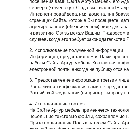
посещения вами Сайта Артур мебель, его Ад
сервера (server logs). Сюда включается IP-а
Интернет-провайдера, имя домена, тип брауз
страницах Сайта, которые Вы посещаете, дат
агрегированном (обезличенном) виде для ана
и развитию. Связь между Вашим IP-адресом 
случаев, когда это требует законодательство
2. Использование полученной информации
Информация, предоставляемая Вами при реги
работы Сайта Артур мебель. Контактная инфо
электронной почты никогда не публикуются на
3. Предоставление информации третьим лиц
Ваша личная информация нами не предоставл
Российской Федерации (например, запросу пр
4. Использование cookies
На Сайте Артур мебель применяется технолог
небольшие текстовые файлы, сохраняемые н
При использовании Пользователем Сайта Арту