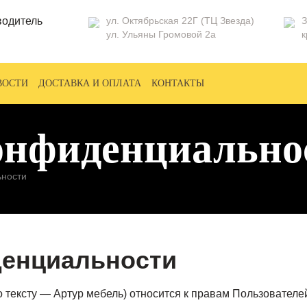
водитель
ул. Октябрьская 22Г
(ТЦ Звезда)
З
ул. Ульяны Громовой 2а
к
ВОСТИ
ДОСТАВКА И ОПЛАТА
КОНТАКТЫ
онфиденциально
ьности
денциальности
по тексту — Артур мебель) относится к правам Пользовател