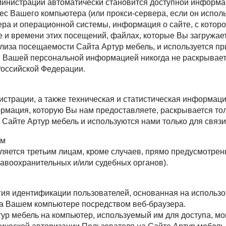
министрации автоматически становится доступной информа
дрес Вашего компьютера (или прокси-сервера, если он испол
ера и операционной системы, информация о сайте, с котор
е и времени этих посещений, файлах, которые Вы загружае
лиза посещаемости Сайта Артур мебель, и используется п
и Вашей персональной информацией никогда не раскрываетс
 Российской Федерации.
страции, а также техническая и статистическая информаци
рмация, которую Вы нам предоставляете, раскрывается то
 Сайте Артур мебель и используются нами только для связи
ам
яется третьим лицам, кроме случаев, прямо предусмотре
авоохранительных и/или судебных органов).
ия идентификации пользователей, основанная на использов
а Вашем компьютере посредством веб-браузера.
р мебель на компьютер, используемый им для доступа, мог