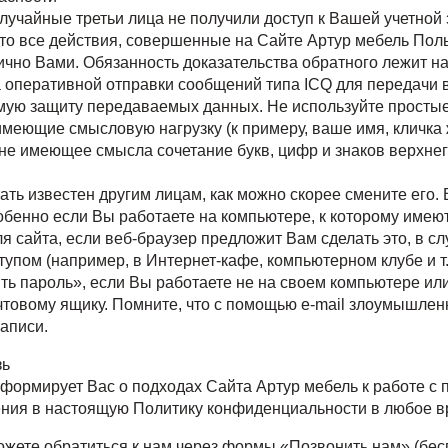
лучайные третьи лица не получили доступ к Вашей учетной
то все действия, совершенные на Сайте Артур мебель По
чно Вами. Обязанность доказательства обратного лежит на
а оперативной отправки сообщений типа ICQ для передачи 
ую защиту передаваемых данных. Не используйте простые 
 имеющие смысловую нагрузку (к примеру, ваше имя, кличка
не имеющее смысла сочетание букв, цифр и знаков верхнег
ать известен другим лицам, как можно скорее смените его
бенно если Вы работаете на компьютере, к которому имеют
я сайта, если веб-браузер предложит Вам сделать это, в с
пом (например, в Интернет-кафе, компьютерном клубе и т.п
ь пароль», если Вы работаете не на своем компьютере ил
чтовому ящику. Помните, что с помощью e-mail злоумышлен
аписи.
зь
ормирует Вас о подходах Сайта Артур мебель к работе с
ения в настоящую Политику конфиденциальности в любое в
жете обратиться к нам через формы «Позвонить нам» (бесп