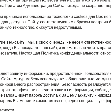
ческой авторизации Пользователя на Сайте Артур мебель, 
ль. При этом Администрация Сайта никогда не сохраняет п
ным причинам использование технологии cookies для Вас н
для доступа к Сайту, соответствующим образом настроив бр
данную технологию, окажутся недоступными.
гие веб-сайты. Мы, в свою очередь, не несем ответственно
 когда Вы покидаете наш сайт, и внимательно читать прав
зователе. Настоящая Политика конфиденциальности относ
яет защиту информации, предоставленной Пользователями,
 Сайте Артур мебель используются общепринятые методы 
ионированного распространения. Безопасность реализуетс
 криптографических средств защиты информации, соблюде
 запрашивает пароль доступа к Вашему аккаунту и никогда
 пароль Вы меняете самостоятельно, через специальную фо
асности