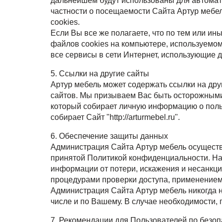
дальнейшем будут использованы для автомати
частности о посещаемости Сайта Артур мебе
cookies.
Если Вы все же полагаете, что по тем или и
файлов cookies на компьютере, используемом 
все сервисы в сети Интернет, использующие 
5. Ссылки на другие сайты
Артур мебель может содержать ссылки на дру
сайтов. Мы призываем Вас быть осторожными,
который собирает личную информацию о поль
собирает Сайт "http://arturmebel.ru".
6. Обеспечение защиты данных
Администрация Сайта Артур мебель осуществл
принятой Политикой конфиденциальности. На
информации от потери, искажения и несанкц
процедурами проверки доступа, применением
Администрация Сайта Артур мебель никогда не
числе и по Вашему. В случае необходимости,
7. Рекомендации для Пользователей по безоп